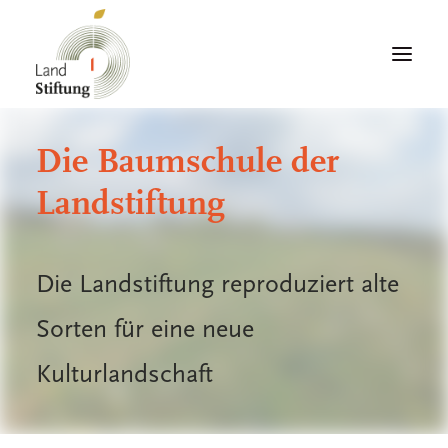
Die Baumschule der
Landstiftung
ÜBER DIE LANDSTIFTUNG
VIELFALT AKTIV GESTALTEN
Die Landstiftung reproduziert alte
LANDSTIFTER*IN WERDEN
Sorten für eine neue
UNSERE MASSNAHMEN UND
Kulturlandschaft
UMSETZUNG
FLÄCHENVERWALTUNG UND