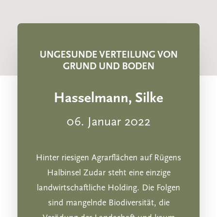
BERATUNG
AKTUELLES UND
VERANSTALTUNGEN
UNGESUNDE VERTEILUNG VON
DIE BAUMSCHULE DER
GRUND UND BODEN
LANDSTIFTUNG
LANDSTIFTUNGS CIDRE
Hasselmann, Silke
06. Januar 2022
Hinter riesigen Agrarflächen auf Rügens
Halbinsel Zudar steht eine einzige
landwirtschaftliche Holding. Die Folgen
sind mangelnde Biodiversität, die