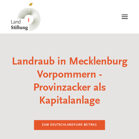
Landraub in Mecklenburg
ÜBER DIE LANDSTIFTUNG
Vorpommern -
VIELFALT AKTIV GESTALTEN
Provinzacker als
LANDSTIFTER*IN WERDEN
Kapitalanlage
UNSERE MASSNAHMEN UND
UMSETZUNG
ZUM DEUTSCHLANDFUNK BEITRAG
FLÄCHENVERWALTUNG UND